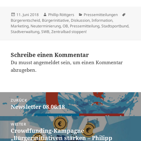
Veröffentlicht
Autor
Kategorien
Schlagw
11. Juni 2018
Phillip Röttgers
Pressemitteilungen
am
Bürgerentscheid
,
Bürgerinitiative
,
Diskussion
,
Information
,
Marketing
,
Neuterminierung
,
OB
,
Pressemitteilung
,
Stadtsportbund
,
Stadtverwaltung
,
SWB
,
Zentralbad stoppen!
Schreibe einen Kommentar
Du musst
angemeldet
sein, um einen Kommentar
abzugeben.
Beitrags-
ZURÜCK
Navigation
Newsletter 08.06.18
Vorheriger
Beitrag:
WEITER
Crowdfunding-Kampagne
Nächster
„Bürgerinitiativen stärken – Philipp
Beitrag: