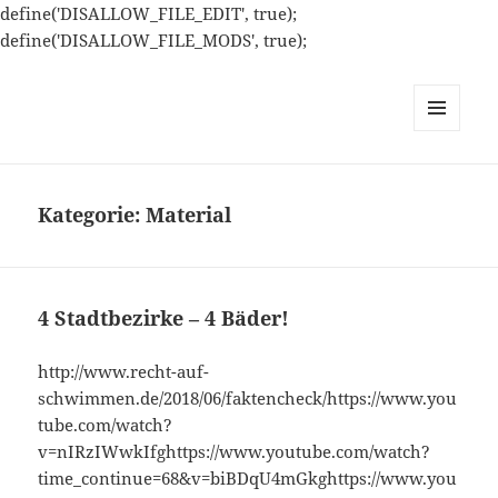
define('DISALLOW_FILE_EDIT', true);
define('DISALLOW_FILE_MODS', true);
MENÜ
UND
WIDGETS
Kategorie:
Material
4 Stadtbezirke – 4 Bäder!
http://www.recht-auf-
schwimmen.de/2018/06/faktencheck/https://www.you
tube.com/watch?
v=nIRzIWwkIfghttps://www.youtube.com/watch?
time_continue=68&v=biBDqU4mGkghttps://www.you