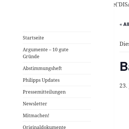
define('DISALLOW_FILE_EDIT', true); define('D
« Al
Startseite
Die
Argumente – 10 gute
Gründe
B
Abstimmungsheft
Philipps Updates
23.
Pressemitteilungen
Newsletter
Mitmachen!
Originaldokumente