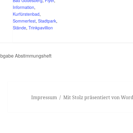
Bad Godesberg
,
Flyer
,
Information
,
Kurfürstenbad
,
Sommerfest
,
Stadtpark
,
Stände
,
Trinkpavillion
bgabe Abstimmungsheft
Impressum
Mit Stolz präsentiert von Wor