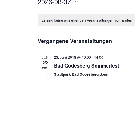
2026-08-07
D
K
a
Es sind keine anstehenden Veranstaltungen vorhanden.
a
t
l
u
Vergangene Veranstaltungen
m
e
w
23. Juni 2018 @ 10:00
-
14:00
JUNI
n
23
Bad Godesberg Sommerfest
ä
2018
d
Stadtpark Bad Godesberg
Bonn
h
l
e
e
r
n
v
.
o