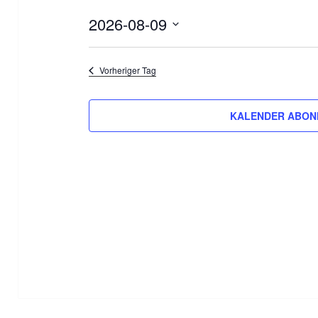
2026-08-09
D
a
Vorheriger Tag
t
u
KALENDER ABON
m
w
ä
h
l
e
n
.