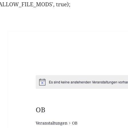
ISALLOW_FILE_MODS', true);
Es sind keine anstehenden Veranstaltungen vorha
H
i
n
w
e
i
OB
s
Veranstaltungen
OB