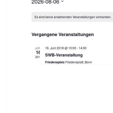
2026-08-06
D
K
a
Es sind keine anstehenden Veranstaltungen vorhanden.
a
t
l
u
Vergangene Veranstaltungen
m
e
w
16. Juni 2018 @ 10:00
-
14:00
JUNI
n
16
SWB-Veranstaltung
ä
2018
d
Friedensplatz
Friedensplatt, Bonn
h
l
e
e
r
n
v
.
o