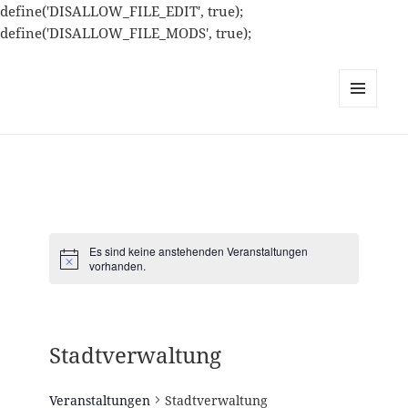
define('DISALLOW_FILE_EDIT', true);
define('DISALLOW_FILE_MODS', true);
MENÜ
UND
WIDGETS
Es sind keine anstehenden Veranstaltungen
H
vorhanden.
i
n
w
e
i
Stadtverwaltung
s
Veranstaltungen
Stadtverwaltung