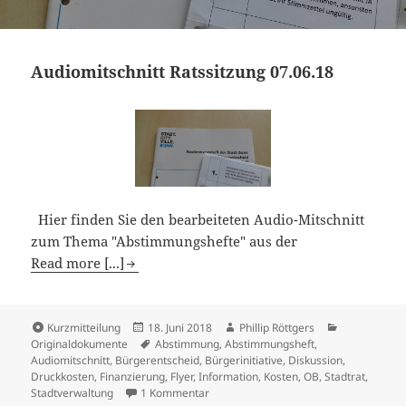
Audiomitschnitt Ratssitzung 07.06.18
Hier finden Sie den bearbeiteten Audio-Mitschnitt
zum Thema "Abstimmungshefte" aus der
Read more [...]
Format
Veröffentlicht
Autor
Kategorien
Kurzmitteilung
18. Juni 2018
Phillip Röttgers
am
Schlagwörter
Originaldokumente
Abstimmung
,
Abstimmungsheft
,
Audiomitschnitt
,
Bürgerentscheid
,
Bürgerinitiative
,
Diskussion
,
Druckkosten
,
Finanzierung
,
Flyer
,
Information
,
Kosten
,
OB
,
Stadtrat
,
zu Audiomitschnitt Ratssitzung 07.06.1
Stadtverwaltung
1 Kommentar