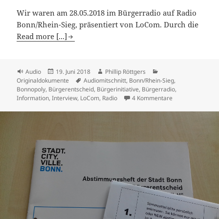
Wir waren am 28.05.2018 im Bürgerradio auf Radio
Bonn/Rhein-Sieg, präsentiert von LoCom. Durch die
Read more [...]
Format
Veröffentlicht
Autor
Kategorien
Audio
19. Juni 2018
Phillip Röttgers
am
Schlagwörter
Originaldokumente
Audiomitschnitt
,
Bonn/Rhein-Sieg
,
Bonnopoly
,
Bürgerentscheid
,
Bürgerinitiative
,
Bürgerradio
,
zu Bürgerradio 
Information
,
Interview
,
LoCom
,
Radio
4 Kommentare