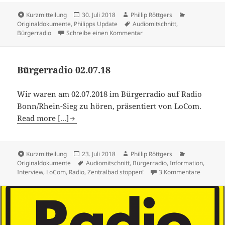
Format
Veröffentlicht
Autor
Kategorien
Kurzmitteilung
30. Juli 2018
Phillip Röttgers
am
Schlagwörter
Originaldokumente
,
Philipps Update
Audiomitschnitt
,
zu Bürgerradio LoCom, 30.07.
Bürgerradio
Schreibe einen Kommentar
Bürgerradio 02.07.18
Wir waren am 02.07.2018 im Bürgerradio auf Radio
Bonn/Rhein-Sieg zu hören, präsentiert von LoCom.
Read more [...]
Format
Veröffentlicht
Autor
Kategorien
Kurzmitteilung
23. Juli 2018
Phillip Röttgers
am
Schlagwörter
Originaldokumente
Audiomitschnitt
,
Bürgerradio
,
Information
,
zu Bürge
Interview
,
LoCom
,
Radio
,
Zentralbad stoppen!
3 Kommentare