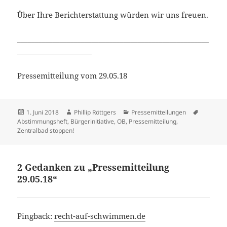
Über Ihre Berichterstattung würden wir uns freuen.
______________________________________________________
_____________________
Pressemitteilung vom 29.05.18
Veröffentlicht
Autor
Kategorien
Schlagwö
1. Juni 2018
Phillip Röttgers
Pressemitteilungen
am
Abstimmungsheft
,
Bürgerinitiative
,
OB
,
Pressemitteilung
,
Zentralbad stoppen!
2 Gedanken zu „Pressemitteilung
29.05.18“
Pingback:
recht-auf-schwimmen.de