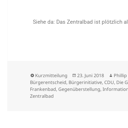
Siehe da: Das Zentralbad ist plötzlich al
Kurzmitteilung
23. Juni 2018
Philli
Bürgerentscheid
,
Bürgerinitiative
,
CDU
,
Die 
Frankenbad
,
Gegenüberstellung
,
Informatio
Zentralbad