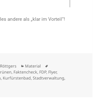
les andere als „klar im Vorteil“!
p Röttgers
Material
Grünen
,
Faktencheck
,
FDP
,
Flyer
,
n
,
Kurfürstenbad
,
Stadtverwaltung
,