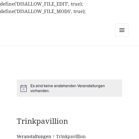
define('DISALLOW_FILE_EDIT', true);
define('DISALLOW_FILE_MODS', true);
MENÜ
UND
WIDGETS
Es sind keine anstehenden Veranstaltungen
H
vorhanden.
i
n
w
e
i
Trinkpavillion
s
Veranstaltungen
Trinkpavillion