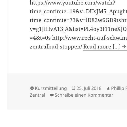
https://www.youtube.com/watch?
time_continue=19&v=DUsJM5_Apught
time_continue=73&v=lD82w6GD9tsht
v=g1JfHvA13jA&list=PL4oy3I11neX
=4&t=0s http://www.recht-auf-schwi
zentralbad-stoppen/
Read more [...]
Kurzmitteilung
25. Juli 2018
Phillip
Zentral
Schreibe einen Kommentar