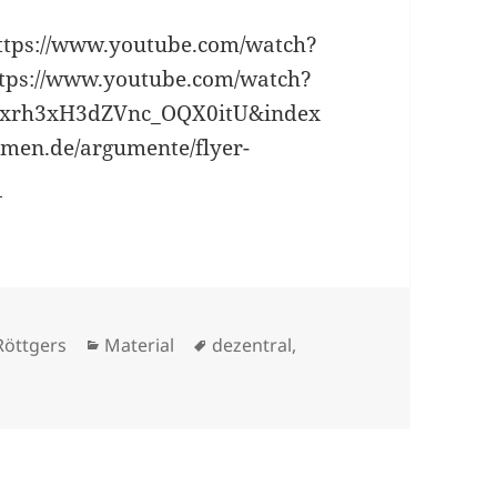
tps://www.youtube.com/watch?
tps://www.youtube.com/watch?
JOxrh3xH3dZVnc_OQX0itU&index
mmen.de/argumente/flyer-
 Röttgers
Material
dezentral
,