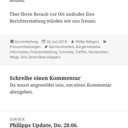
wollen.“
Über Ihren Besuch vor Ort und/oder ihre
Berichterstattung würden wir uns freuen.
Format
Veröffentlicht
Autor
Kategorien
Kurzmitteilung
28. Juni 2018
Phillip Röttgers
am
Schlagwörter
Pressemitteilungen
Barrierefreiheit
,
Bürgerinitiative
,
Information
,
Pressemitteilung
,
Schranke
,
Treffen
,
Wartezeiten
,
Wege
,
Zeit
,
Zentralbad stoppen!
Schreibe einen Kommentar
Du musst
angemeldet
sein, um einen Kommentar
abzugeben.
Beitrags-
ZURÜCK
Navigation
Philipps Update, Do. 28.06.
Vorheriger