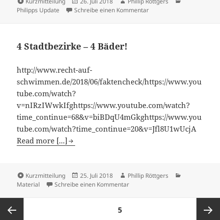
Kurzmitteilung
26. Juli 2018
Phillip Röttgers
Philipps Update
Schreibe einen Kommentar
4 Stadtbezirke – 4 Bäder!
http://www.recht-auf-
schwimmen.de/2018/06/faktencheck/https://www.you
tube.com/watch?
v=nIRzIWwkIfghttps://www.youtube.com/watch?
time_continue=68&v=biBDqU4mGkghttps://www.you
tube.com/watch?time_continue=20&v=Jfl8U1wUcjA
Read more [...]
Kurzmitteilung
25. Juli 2018
Phillip Röttgers
Material
Schreibe einen Kommentar
SEITE
5